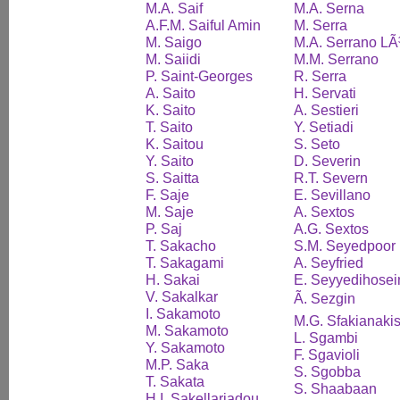
M.A. Saif
M.A. Serna
A.F.M. Saiful Amin
M. Serra
M. Saigo
M.A. Serrano LÃ
M. Saiidi
M.M. Serrano
P. Saint-Georges
R. Serra
A. Saito
H. Servati
K. Saito
A. Sestieri
T. Saito
Y. Setiadi
K. Saitou
S. Seto
Y. Saito
D. Severin
S. Saitta
R.T. Severn
F. Saje
E. Sevillano
M. Saje
A. Sextos
P. Saj
A.G. Sextos
T. Sakacho
S.M. Seyedpoor
T. Sakagami
A. Seyfried
H. Sakai
E. Seyyedihosei
V. Sakalkar
Ã. Sezgin
I. Sakamoto
M.G. Sfakianaki
M. Sakamoto
L. Sgambi
Y. Sakamoto
F. Sgavioli
M.P. Saka
S. Sgobba
T. Sakata
S. Shaabaan
H.I. Sakellariadou