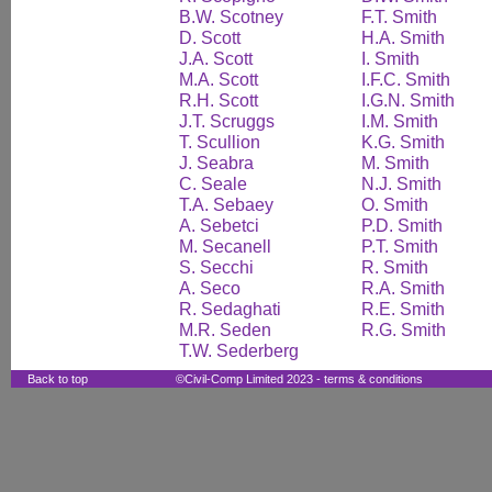
B.W. Scotney
F.T. Smith
D. Scott
H.A. Smith
J.A. Scott
I. Smith
M.A. Scott
I.F.C. Smith
R.H. Scott
I.G.N. Smith
J.T. Scruggs
I.M. Smith
T. Scullion
K.G. Smith
J. Seabra
M. Smith
C. Seale
N.J. Smith
T.A. Sebaey
O. Smith
A. Sebetci
P.D. Smith
M. Secanell
P.T. Smith
S. Secchi
R. Smith
A. Seco
R.A. Smith
R. Sedaghati
R.E. Smith
M.R. Seden
R.G. Smith
T.W. Sederberg
Back to top
©Civil-Comp Limited 2023 -
terms & conditions