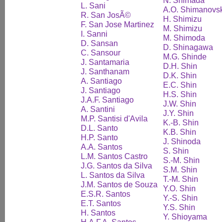
N. Shimada
L. Sani
A.O. Shimanovs
R. San JosÃ©
H. Shimizu
F. San Jose Martinez
M. Shimizu
I. Sanni
M. Shimoda
D. Sansan
D. Shinagawa
C. Sansour
M.G. Shinde
J. Santamaria
D.H. Shin
J. Santhanam
D.K. Shin
A. Santiago
E.C. Shin
J. Santiago
H.S. Shin
J.A.F. Santiago
J.W. Shin
A. Santini
J.Y. Shin
M.P. Santisi d'Avila
K.-B. Shin
D.L. Santo
K.B. Shin
H.P. Santo
J. Shinoda
A.A. Santos
S. Shin
L.M. Santos Castro
S.-M. Shin
J.G. Santos da Silva
S.M. Shin
L. Santos da Silva
T.-M. Shin
J.M. Santos de Souza
Y.O. Shin
E.S.R. Santos
Y.-S. Shin
E.T. Santos
Y.S. Shin
H. Santos
Y. Shioyama