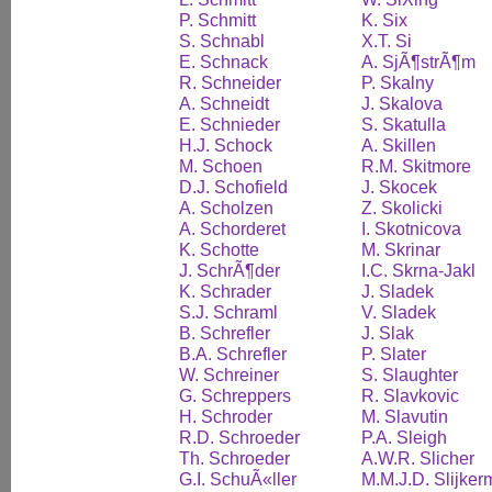
P. Schmitt
K. Six
S. Schnabl
X.T. Si
E. Schnack
A. SjÃ¶strÃ¶m
R. Schneider
P. Skalny
A. Schneidt
J. Skalova
E. Schnieder
S. Skatulla
H.J. Schock
A. Skillen
M. Schoen
R.M. Skitmore
D.J. Schofield
J. Skocek
A. Scholzen
Z. Skolicki
A. Schorderet
I. Skotnicova
K. Schotte
M. Skrinar
J. SchrÃ¶der
I.C. Skrna-Jakl
K. Schrader
J. Sladek
S.J. Schraml
V. Sladek
B. Schrefler
J. Slak
B.A. Schrefler
P. Slater
W. Schreiner
S. Slaughter
G. Schreppers
R. Slavkovic
H. Schroder
M. Slavutin
R.D. Schroeder
P.A. Sleigh
Th. Schroeder
A.W.R. Slicher
G.I. SchuÃ«ller
M.M.J.D. Slijke