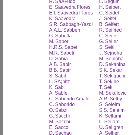
R. SaÃ±udo
L. Seguin
E. Saavedra Flores
H. Seibert
E.I. Saavedra Flores
C. Seidel
K. Saavedra
J. Seifel
S.R. Sabbagh-Yazdi
B. Seifert
A.A.L. Sabbeh
R. Seifried
G. Sabella
C. Seiler
M. Saberi
G. Seiler
H.R.S. Sabet
S. Seitl
M.R. Sabeti
J. Sejnoha
D. Sabia
M. Sejnoha
A.B. Sabir
D. Sekanina
B.B. Sabir
S.K. Sekar
S. Sabit
T. Sekiguchi
L. SÃ¡bitz
T. Sekine
K. Sab
T. Seki
A. Sable
M. Sekulovic
C. Saborido Amate
A.R. Selby
C. Saborido
S. Seleim
O. Sabzi
S.S. Seleim
G. Sacchi
K. Sellami
M. Sacchi
L. Sellami
E. Sacco
U. Sellgren
D. Sachau
A. Sellier