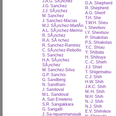
J.A.G. SÃ¡nchez
D.A. Shepherd
J.G. Sanchez
R. Shepherd
J.J. SÃ¡nchez
A.G. Sherif
M. Sanchez
T.H. She
J. Sanchez-Macias
T.W.H. Sheu
M.J. SÃ¡nchez-MartÃ­n
I. Shevtsov
A.L. SÃ¡nchez-Merino
I.Y. Shevtsov
R. SÃ¡nchez
P. Shiakolas
R.A. SÃ nchez
P.S. Shiakolas
R. Sanchez-Ramirez
Y.C. Shiau
C. SÃ¡nchez-Rebollo
Y. Shibata
S. Sanchez
H. Shibuya
H.A. SÃ¡nchez
C.-C. Shieh
SÃ¡nchez
J.J. Shiel
M. Sanchez-Silva
T. Shigematsu
G.P. Sanchis
C.J. Shih
G. Sandberg
H.W. Shih
N. Sandham
J.K.C. Shih
J. Sandoval
M.-H. Shih
M.L. Sandoval
M.H. Shih
A. San Emeterio
N.-J. Shih
S.R. Sangakkara
N.J. Shih
G. Sangalli
E.V. Shilnikov
J. Sa-nguanmanasak