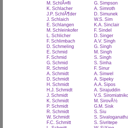
M. SchlÃ¤fli
G. Simpson
K. Schlacher
A. Simroth
J.P. SchlÃ¶der
D. Simunek
J. Schlaich
W.S. Sim
E. Schlangen
K.A. Sinclair
M. Schleinkofer
F. Sindel
L. Schlicher
D. Singer
F. Schlimbach
A.V. Singh
D. Schmeling
G. Singh
E. Schmid
M. Singh
F. Schmid
S. Singh
G. Schmid
S. Sinha
R. Schmid
F. Sinur
A. Schmidt
A. Sinwel
D. Schmidt
A. Sipeky
H. Schmidt
A.A. Sipos
H.J. Schmidt
A. Sirajuddin
J. Schmidt
V.S. Siromiatnik
K. Schmidt
M. SirovÃ½
P. Schmidt
G.M. Sisk
R. Schmidt
S. Siu
W. Schmidt
S. Sivaloganath
F.C. Schmitt
S. Sivritepe
L. Schmitt
W. SiXing