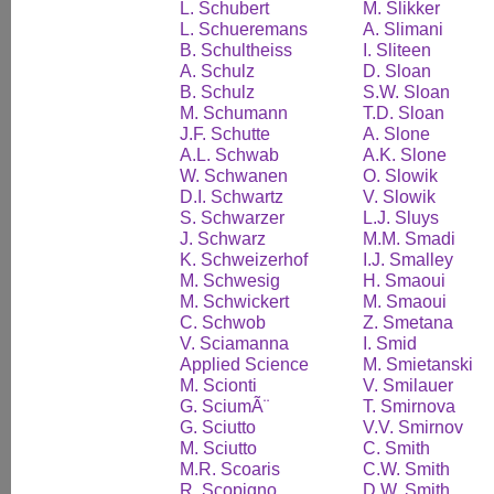
L. Schubert
M. Slikker
L. Schueremans
A. Slimani
B. Schultheiss
I. Sliteen
A. Schulz
D. Sloan
B. Schulz
S.W. Sloan
M. Schumann
T.D. Sloan
J.F. Schutte
A. Slone
A.L. Schwab
A.K. Slone
W. Schwanen
O. Slowik
D.I. Schwartz
V. Slowik
S. Schwarzer
L.J. Sluys
J. Schwarz
M.M. Smadi
K. Schweizerhof
I.J. Smalley
M. Schwesig
H. Smaoui
M. Schwickert
M. Smaoui
C. Schwob
Z. Smetana
V. Sciamanna
I. Smid
Applied Science
M. Smietanski
M. Scionti
V. Smilauer
G. SciumÃ¨
T. Smirnova
G. Sciutto
V.V. Smirnov
M. Sciutto
C. Smith
M.R. Scoaris
C.W. Smith
R. Scopigno
D.W. Smith