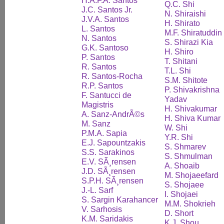
H.A.F.A. Santos
Q.C. Shi
J.C. Santos Jr.
N. Shiraishi
J.V.A. Santos
H. Shirato
L. Santos
M.F. Shiratuddin
N. Santos
S. Shirazi Kia
G.K. Santoso
H. Shiro
P. Santos
T. Shitani
R. Santos
T.L. Shi
R. Santos-Rocha
S.M. Shitote
R.P. Santos
P. Shivakrishna
F. Santucci de
Yadav
Magistris
H. Shivakumar
A. Sanz-AndrÃ©s
H. Shiva Kumar
M. Sanz
W. Shi
P.M.A. Sapia
Y.R. Shi
E.J. Sapountzakis
S. Shmarev
S.S. Sarakinos
S. Shmulman
E.V. SÃ¸rensen
A. Shoaib
J.D. SÃ¸rensen
M. Shojaeefard
S.P.H. SÃ¸rensen
S. Shojaee
J.-L. Sarf
I. Shojaei
S. Sargin Karahancer
M.M. Shokrieh
V. Sarhosis
D. Short
K.M. Saridakis
K.J. Shou