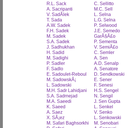
R.L. Sack
C. Sellitto
A. Sacripanti
M.C. Sell
V. SadÃ­lek
L. Selna
T. Sada
L.G. Selna
A.W. Sadek
P. Selwood
F.H. Sadek
J.E. Semedo
M. Sadek
GarÃ§Ã£o
S.A. Sadek
P. Sementa
J. Sadhukhan
V. SemiÃ£o
H. Sadid
C. Semler
M. Sadighi
A. Sen
P. Sadler
A.D. Senalp
F. Sadlo
A. Senatore
E. Sadoulet-Reboul
D. Sendkowski
M. SadowskÃ¡
E. Sener
L. Sadowski
F. Senesi
M.H. Sadr Lahidjani
H.S. Sengel
S.A. Sadrnejad
N. Sengil
M.A. Saeedi
J. Sen Gupta
K. Saeed
L. Senkel
A. Saez
V. Senko
X. SÃ¡ez
L. Senkowski
M. Safari Baghsorkhi
M. Senobari