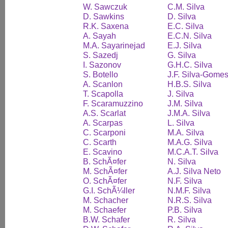
W. Sawczuk
C.M. Silva
D. Sawkins
D. Silva
R.K. Saxena
E.C. Silva
A. Sayah
E.C.N. Silva
M.A. Sayarinejad
E.J. Silva
S. Sazedj
G. Silva
I. Sazonov
G.H.C. Silva
S. Botello
J.F. Silva-Gome
A. Scanlon
H.B.S. Silva
T. Scapolla
J. Silva
F. Scaramuzzino
J.M. Silva
A.S. Scarlat
J.M.A. Silva
A. Scarpas
L. Silva
C. Scarponi
M.A. Silva
C. Scarth
M.A.G. Silva
E. Scavino
M.C.A.T. Silva
B. SchÃ¤fer
N. Silva
M. SchÃ¤fer
A.J. Silva Neto
O. SchÃ¤fer
N.F. Silva
G.I. SchÃ¼ller
N.M.F. Silva
M. Schacher
N.R.S. Silva
M. Schaefer
P.B. Silva
B.W. Schafer
R. Silva