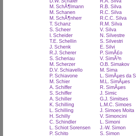
D.W. Schafer
R.A. Silva
M. SchÃ¶lmann
R.B. Silva
M. Schanen
R.C. Silva
M. SchÃ¶nherr
R.C.C. Silva
T. Schanz
R.M. Silva
S. Scheer
V. Silva
I. Scheider
N. Silvestre
T.E. Schellin
S. Silvestri
J. Schenk
E. Silvi
R.J. Scherer
P. SimÃ£o
S. Scheriau
V. SimÃ³n
M. Scherzer
O.B. Simakov
D.V. Schiavello
M. Sima
P. Schiavone
L. SimÃµes da S
M. Schier
M.L. SimÃµes
A. Schiffer
R. SimÃµes
S. Schiffer
J. Simic
A. Schiller
G.J. Simitses
K. Schilling
L.M.C. Simoes
L. Schilling
J. Simoes Moita
H. Schilly
V. Simoncini
C. Schindler
L. Simoni
L. Schiot Sorensen
J.-W. Simon
P. Schito
S. Simon