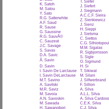
T. Siefer
K. Satoh
J. Siefert
M. Satou
J. Siegmann
Y. Sato
A.C.C.F. Sieira
R.G. Satterwhite
Z. Sienkiewicz
A.F. Saud
J. Sienz
R. Sause
H. Sieppi
G. Saussine
J. Sietsma
R.G. SauvÃ©
C. Siettos
C. Sauzeat
C.G. Sifniotopou
J.C. Savage
M.M. Sigalas
S. Savas
R. Sigbjornsson
D.A. Savic
S. Sigle
Ã. Savin
O. Sigmund
D. Savin
H. Si
I. Savin De Larclause
T. Sikiwat
I. Savin DeLarclause
M. Silani
M.T. Savino
J. Silfwerbrand
A. Savitski
F. Sillion
M.R. Saviz
A. Silva
M. Savoia
A.L.L. Silva
A.N. Savoskin
A. Silva Cardos
M. Sawada
C.E.K. Silva
H. Sawanobori
C.J. Silva