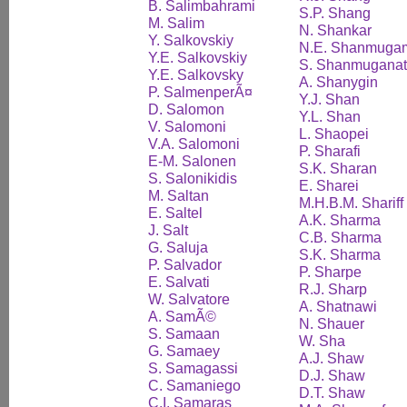
B. Salimbahrami
S.P. Shang
M. Salim
N. Shankar
Y. Salkovskiy
N.E. Shanmuga
Y.E. Salkovskiy
S. Shanmugana
Y.E. Salkovsky
A. Shanygin
P. SalmenperÃ¤
Y.J. Shan
D. Salomon
Y.L. Shan
V. Salomoni
L. Shaopei
V.A. Salomoni
P. Sharafi
E-M. Salonen
S.K. Sharan
S. Salonikidis
E. Sharei
M. Saltan
M.H.B.M. Shariff
E. Saltel
A.K. Sharma
J. Salt
C.B. Sharma
G. Saluja
S.K. Sharma
P. Salvador
P. Sharpe
E. Salvati
R.J. Sharp
W. Salvatore
A. Shatnawi
A. SamÃ©
N. Shauer
S. Samaan
W. Sha
G. Samaey
A.J. Shaw
S. Samagassi
D.J. Shaw
C. Samaniego
D.T. Shaw
C.I. Samaras