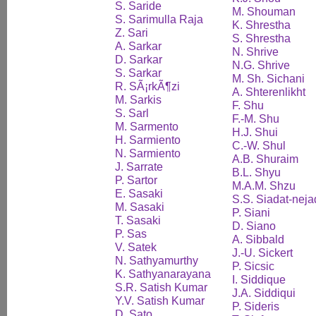
S. Saride
M. Shouman
S. Sarimulla Raja
K. Shrestha
Z. Sari
S. Shrestha
A. Sarkar
N. Shrive
D. Sarkar
N.G. Shrive
S. Sarkar
M. Sh. Sichani
R. SÃ¡rkÃ¶zi
A. Shterenlikht
M. Sarkis
F. Shu
S. Sarl
F.-M. Shu
M. Sarmento
H.J. Shui
H. Sarmiento
C.-W. Shul
N. Sarmiento
A.B. Shuraim
J. Sarrate
B.L. Shyu
P. Sartor
M.A.M. Shzu
E. Sasaki
S.S. Siadat-neja
M. Sasaki
P. Siani
T. Sasaki
D. Siano
P. Sas
A. Sibbald
V. Satek
J.-U. Sickert
N. Sathyamurthy
P. Sicsic
K. Sathyanarayana
I. Siddique
S.R. Satish Kumar
J.A. Siddiqui
Y.V. Satish Kumar
P. Sideris
D. Sato