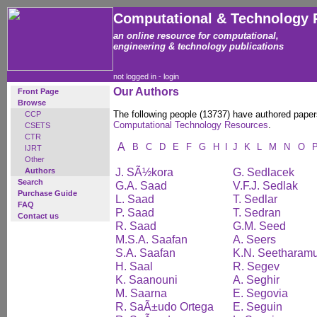
Computational & Technology 
an online resource for computational,
engineering & technology publications
not logged in -
login
Our Authors
Front Page
Browse
The following people (13737) have authored paper
CCP
Computational Technology Resources
.
CSETS
CTR
A
B
C
D
E
F
G
H
I
J
K
L
M
N
O
IJRT
Other
J. SÃ½kora
G. Sedlacek
Authors
Search
G.A. Saad
V.F.J. Sedlak
Purchase Guide
L. Saad
T. Sedlar
FAQ
P. Saad
T. Sedran
Contact us
R. Saad
G.M. Seed
M.S.A. Saafan
A. Seers
S.A. Saafan
K.N. Seetharam
H. Saal
R. Segev
K. Saanouni
A. Seghir
M. Saarna
E. Segovia
R. SaÃ±udo Ortega
E. Seguin