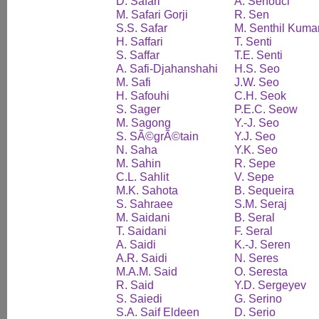
D. Safari
A. Senouci
M. Safari Gorji
R. Sen
S.S. Safar
M. Senthil Kuma
H. Saffari
T. Senti
S. Saffar
T.E. Senti
A. Safi-Djahanshahi
H.S. Seo
M. Safi
J.W. Seo
H. Safouhi
C.H. Seok
S. Sager
P.E.C. Seow
M. Sagong
Y.-J. Seo
S. SÃ©grÃ©tain
Y.J. Seo
N. Saha
Y.K. Seo
M. Sahin
R. Sepe
C.L. Sahlit
V. Sepe
M.K. Sahota
B. Sequeira
S. Sahraee
S.M. Seraj
M. Saidani
B. Seral
T. Saidani
F. Seral
A. Saidi
K.-J. Seren
A.R. Saidi
N. Seres
M.A.M. Said
O. Seresta
R. Said
Y.D. Sergeyev
S. Saiedi
G. Serino
S.A. Saif Eldeen
D. Serio