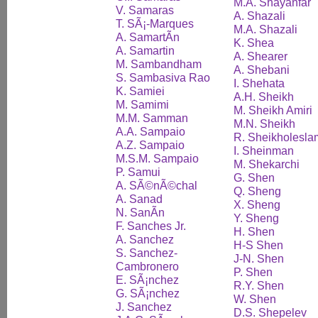
M.A. Shayanfar
V. Samaras
A. Shazali
T. SÃ¡-Marques
M.A. Shazali
A. SamartÃ­n
K. Shea
A. Samartin
A. Shearer
M. Sambandham
A. Shebani
S. Sambasiva Rao
I. Shehata
K. Samiei
A.H. Sheikh
M. Samimi
M. Sheikh Amiri
M.M. Samman
M.N. Sheikh
A.A. Sampaio
R. Sheikholesla
A.Z. Sampaio
I. Sheinman
M.S.M. Sampaio
M. Shekarchi
P. Samui
G. Shen
A. SÃ©nÃ©chal
Q. Sheng
A. Sanad
X. Sheng
N. SanÃ­n
Y. Sheng
F. Sanches Jr.
H. Shen
A. Sanchez
H-S Shen
S. Sanchez-
J-N. Shen
Cambronero
P. Shen
E. SÃ¡nchez
R.Y. Shen
G. SÃ¡nchez
W. Shen
J. Sanchez
D.S. Shepelev